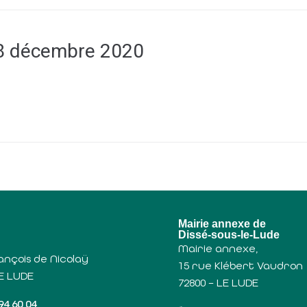
8 décembre 2020
u
Mairie annexe de
Dissé-sous-le-Lude
Mairie annexe,
ançois de Nicolaÿ
15 rue Klébert Vaudron
LE LUDE
72800 – LE LUDE
94 60 04