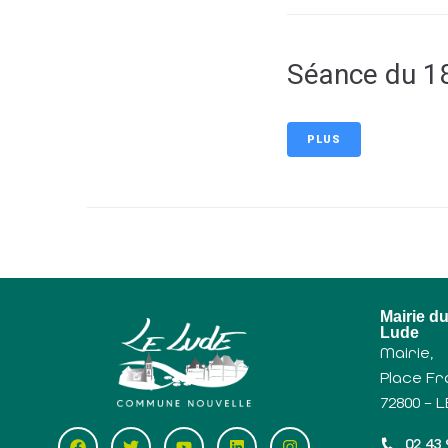
Séance du 1
PLUS
Mairie d
Lude
Mairie,
Place Fr
72800 – 
02 43 