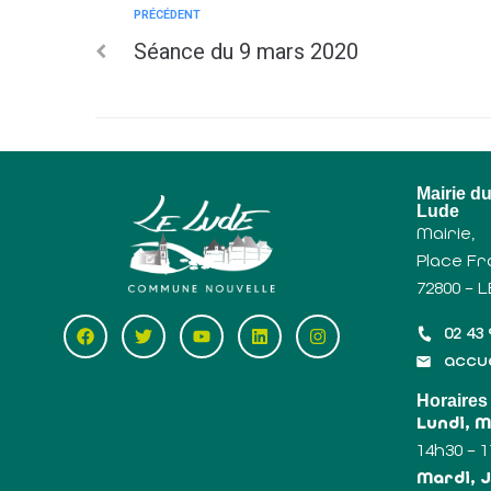
PRÉCÉDENT
Séance du 9 mars 2020
Mairie d
Lude
Mairie,
Place Fr
72800 – 
02 43 
accue
Horaires
Lundi, 
14h30 – 
Mardi, J