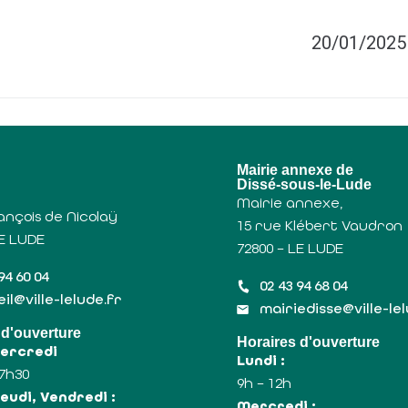
20/01/2025 
u
Mairie annexe de
Dissé-sous-le-Lude
Mairie annexe,
ançois de Nicolaÿ
15 rue Klébert Vaudron
LE LUDE
72800 – LE LUDE
94 60 04
02 43 94 68 04
il@ville-lelude.fr
mairiedisse@ville-le
 d'ouverture
Horaires d'ouverture
Mercredi
Lundi :
17h30
9h – 12h
eudi, Vendredi :
Mercredi :