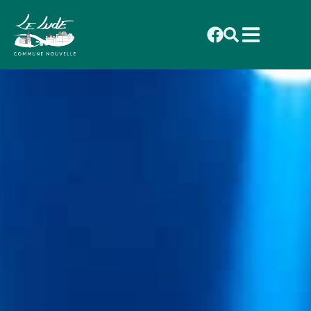
contenu
Accueil
»
Loisirs
»
Vie culturelle
principal