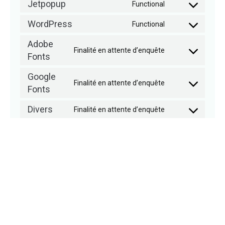
Jetpopup
Functional
WordPress
Functional
Adobe
Finalité en attente d’enquête
Fonts
Google
Finalité en attente d’enquête
Fonts
Divers
Finalité en attente d’enquête
7. Consentement
Lorsque vous visitez notre site web pour la première fois,
nous vous montrerons une fenêtre contextuelle avec une
explication sur les cookies. Dès que vous cliquez sur
« Enregistrer les préférences » vous nous autorisez à
utiliser les catégories de cookies et d’extensions que vous
avez sélectionnés dans la fenêtre contextuelle, comme
décrit dans la présente politique de cookies. Vous pouvez