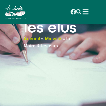
contenu
principal
Maire &
les élus
Accueil
»
Ma ville
»
Le
Maire & les élus