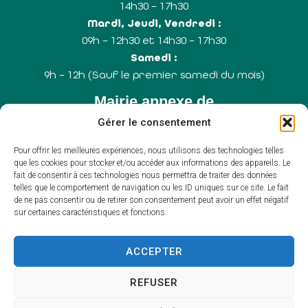
14h30 – 17h30
Mardi, Jeudi, Vendredi :
09h – 12h30 et 14h30 – 17h30
Samedi :
9h – 12h (Sauf le premier samedi du mois)
Mairie annexe de
Dissé-sous-le-Lude
Gérer le consentement
Mairie annexe,
15 rue Klébert Vaudron
Pour offrir les meilleures expériences, nous utilisons des technologies telles
que les cookies pour stocker et/ou accéder aux informations des appareils. Le
72800 – LE LUDE
fait de consentir à ces technologies nous permettra de traiter des données
telles que le comportement de navigation ou les ID uniques sur ce site. Le fait
02 43 94 68 04
de ne pas consentir ou de retirer son consentement peut avoir un effet négatif
mairiedisse@ville-lelude.fr
sur certaines caractéristiques et fonctions.
Horaires d'ouverture
ACCEPTER
Lundi :
9h – 12h
REFUSER
Mercredi :
9h – 12h