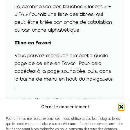
La combinaison des touches « Insert » +
« F6 » fournit une liste des titres, qui
peut être triée par ordre de tabulation
ou par ordre alphabétique
Mise en favori
Vous pouvez marquer n’importe quelle
page de ce site en favori. Pour cela,
accédez à la page souhaitée, puis, dans
la barre de menu en haut du navigateur
:
sous Google Chrome : cliquez sur
Gérer le consentement
Favoris > Ajouter aux favoris
sous Mozilla Firefox : cliquez sur
Pour offrir les meilleures expériences, nous utilisons des technologies telles
Marque-pages > Marquer cette
que les cookies pour stocker et/ou accéder aux informations des appareils. Le
fait de consentir à ces technologies nous permettra de traiter des données