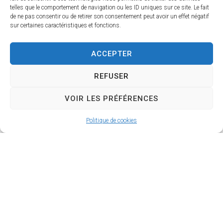
page
telles que le comportement de navigation ou les ID uniques sur ce site. Le fait
sous Safari : cliquez sur Signets >
de ne pas consentir ou de retirer son consentement peut avoir un effet négatif
sur certaines caractéristiques et fonctions.
Ajouter aux signets
sous Internet explorer : cliquez sur
ACCEPTER
Favoris > Ajouter aux favoris
sous Opéra : cliquez sur Signets >
REFUSER
Signet vers la page
VOIR LES PRÉFÉRENCES
Utilisateurs de claviers, appuyez
simultanément sur les touches « Ctrl » +
Politique de cookies
« D » de votre clavier si vous êtes sur
PC, ou sur les touches « Cmd » + « D » si
vous êtes sous Mac.
Compatibilité avec les navigateurs
Ce site suit les préconisations faites par
le W3C et est compatible HTML 5 et CSS3.