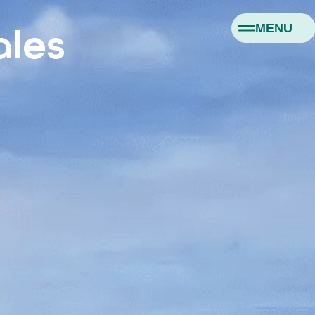
MENU
ales