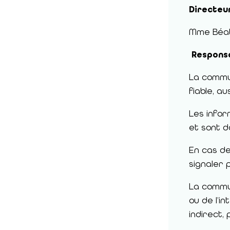
Directeur
Mme Béatr
Responsa
La commu
fiable, au
Les infor
et sont d
En cas de
signaler 
La commun
ou de l’i
indirect,