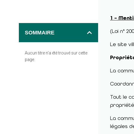
1 – Ment
(Loi n° 2
SOMMAIRE
Le site vi
Aucun titre n’a été trouvé sur cette
Propriéta
page.
La commu
Coordonné
Tout le c
propriété
La commu
légales de