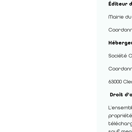
Éditeur d
Mairie du
Coordonné
Hébergeu
Société 
Coordonn
63000 Cl
Droit d’a
L’ensembl
propriété
télécharg
sauf ment