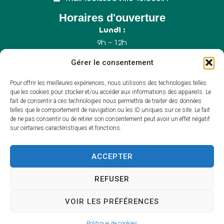
Horaires d'ouverture
Lundi :
9h – 12h
Mercredi :
Gérer le consentement
9h – 12h
Samedi :
Pour offrir les meilleures expériences, nous utilisons des technologies telles
9h – 12h (Uniquement le 1er samedi du mois)
que les cookies pour stocker et/ou accéder aux informations des appareils. Le
fait de consentir à ces technologies nous permettra de traiter des données
telles que le comportement de navigation ou les ID uniques sur ce site. Le fait
de ne pas consentir ou de retirer son consentement peut avoir un effet négatif
Accessibilité
sur certaines caractéristiques et fonctions.
Plan du site
Mentions légales
Confidentialité
ACCEPTER
Propulsé par Utopia
(sites internet de
collectivités & GRC/GRU)
REFUSER
VOIR LES PRÉFÉRENCES
Politique de cookies