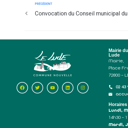
PRÉCÉDENT
Convocation du Conseil municipal d
Mairie d
Lude
Mairie,
Place Fr
72800 – 
02 43 
accue
Horaires
Lundi, 
14h30 – 
Mardi, J