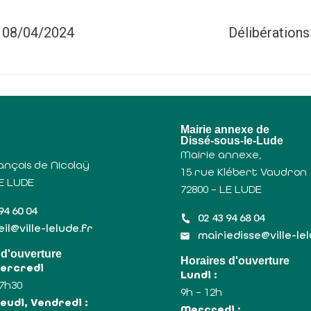
u 08/04/2024
Délibérations
u
Mairie annexe de
Dissé-sous-le-Lude
Mairie annexe,
ançois de Nicolaÿ
15 rue Klébert Vaudron
LE LUDE
72800 – LE LUDE
94 60 04
02 43 94 68 04
il@ville-lelude.fr
mairiedisse@ville-le
 d'ouverture
Horaires d'ouverture
Mercredi
Lundi :
17h30
9h – 12h
eudi, Vendredi :
Mercredi :