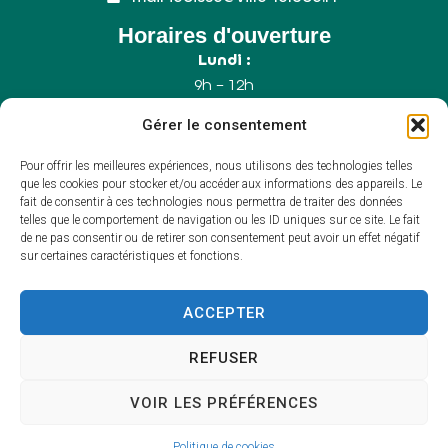
Horaires d'ouverture
Lundi :
9h – 12h
Mercredi :
Gérer le consentement
9h – 12h
Samedi :
Pour offrir les meilleures expériences, nous utilisons des technologies telles
9h – 12h (Uniquement le 1er samedi du mois)
que les cookies pour stocker et/ou accéder aux informations des appareils. Le
fait de consentir à ces technologies nous permettra de traiter des données
telles que le comportement de navigation ou les ID uniques sur ce site. Le fait
de ne pas consentir ou de retirer son consentement peut avoir un effet négatif
Accessibilité
sur certaines caractéristiques et fonctions.
Plan du site
Mentions légales
Confidentialité
ACCEPTER
Propulsé par Utopia
(sites internet de
collectivités & GRC/GRU)
REFUSER
VOIR LES PRÉFÉRENCES
Politique de cookies