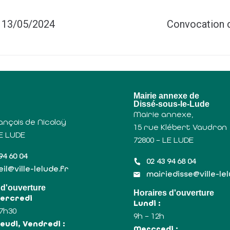
u 13/05/2024
Convocation d
u
Mairie annexe de
Dissé-sous-le-Lude
Mairie annexe,
ançois de Nicolaÿ
15 rue Klébert Vaudron
LE LUDE
72800 – LE LUDE
94 60 04
02 43 94 68 04
il@ville-lelude.fr
mairiedisse@ville-le
 d'ouverture
Horaires d'ouverture
Mercredi
Lundi :
17h30
9h – 12h
eudi, Vendredi :
Mercredi :