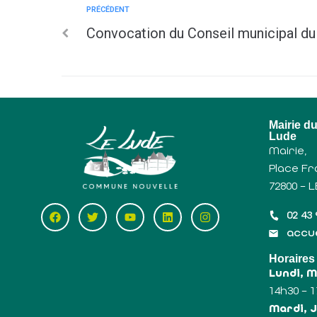
PRÉCÉDENT
Convocation du Conseil municipal d
Mairie d
Lude
Mairie,
Place Fr
72800 – 
02 43 
accue
Horaires
Lundi, 
14h30 – 
Mardi, J