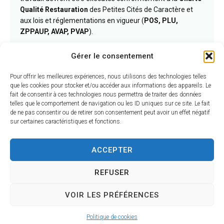
Qualité Restauration
des Petites Cités de Caractère et
aux lois et réglementations en vigueur (
POS, PLU,
ZPPAUP, AVAP, PVAP
).
•
L’opération doit revêtir un intérêt architectural
Gérer le consentement
évident
.
Pour offrir les meilleures expériences, nous utilisons des technologies telles
Financement de travaux par la
que les cookies pour stocker et/ou accéder aux informations des appareils. Le
fait de consentir à ces technologies nous permettra de traiter des données
municipalité
telles que le comportement de navigation ou les ID uniques sur ce site. Le fait
de ne pas consentir ou de retirer son consentement peut avoir un effet négatif
La municipalité met en place une
subvention
sur certaines caractéristiques et fonctions.
complémentaire
à celles de la Région et du département
(
votée le 22 octobre 2018
).
ACCEPTER
Détails du financement par la
REFUSER
municipalité
VOIR LES PRÉFÉRENCES
Pour des travaux compris entre
3 000 et 5 000 euros
:
10 %
Politique de cookies
Pour des travaux compris entre
5 000 et 50 000 euros
: