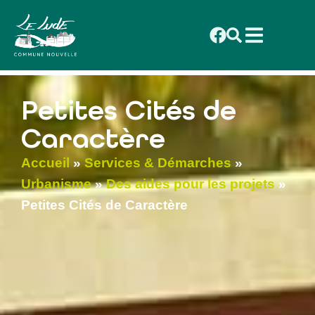
contenu
principal
Petites Cités de
Caractère
Accueil
»
Services & Démarches
»
Urbanisme
»
Des aides pour les projets
»
Petites Cités de Caractère