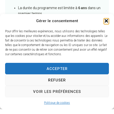
La durée du programme est limitée à
6 ans
dans un
premier temps.
La subvention représente
20 % des travaux HT ou
Gérer le consentement
TTC
selon que le demandeur récupère ou non la
TVA.
Pour offrir les meilleures expériences, nous utilisons des technologies telles
La dépense subventionnable est
plafonnée à 50
que les cookies pour stocker et/ou accéder aux informations des appareils. Le
fait de consentir à ces technologies nous permettra de traiter des données
000 euros
par propriétaire et pour
3 ans
d’un
telles que le comportement de navigation ou les ID uniques sur ce site. Le fait
même immeuble.
de ne pas consentir ou de retirer son consentement peut avoir un effet négatif
Elle ne peut pas être inférieure à
5 000 euros
.
sur certaines caractéristiques et fonctions.
Le plancher de la subvention est de
1 000 euros
par
propriétaire et le plafond de
10 000 euros
.
ACCEPTER
Le paiement de la subvention sera
subordonné au
certificat de bonne exécution des travaux
délivré
REFUSER
par l’architecte de suivi missionné par la commune
ou l’Association des Petites Cités de Caractère des
VOIR LES PRÉFÉRENCES
Pays de la Loire, ainsi qu’à la présentation d’une
photo de la propriété restaurée.
Politique de cookies
Cette subvention est
cumulable avec une aide de la
Fondation du Patrimoine
ou un agrément fiscal.