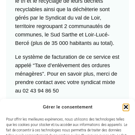
le tri et le recyclage de leurs déchets
recyclables ainsi que la déchèterie sont
gérés par le Syndicat du val de Loir,
territoire regroupant 2 communautés de
communes, le Sud Sarthe et Loir-Lucé-
Bercé (plus de 35 000 habitants au total).
Le système de facturation de ce service est
appelé “Taxe d’enlèvement des ordures
ménagères”. Pour en savoir plus, merci de
prendre contact avec votre syndicat mixte
au 02 43 94 86 50
Retrouvez toutes les informations utiles
Gérer le consentement
concernant la collecte et le traitement de
Pour offrir les meilleures expériences, nous utilisons des technologies telles
vos déchets sur le site du Syndicat Mixte
que les cookies pour stocker et/ou accéder aux informations des appareils. Le
du Val de Loir : www.syndicatvaldeloir.fr
fait de consentir à ces technologies nous permettra de traiter des données