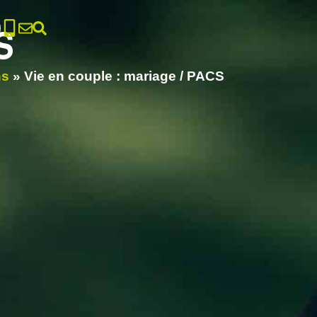
S
ns
»
Vie en couple : mariage / PACS