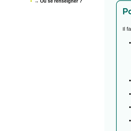
→ Où se renseigner ?
P
Il 