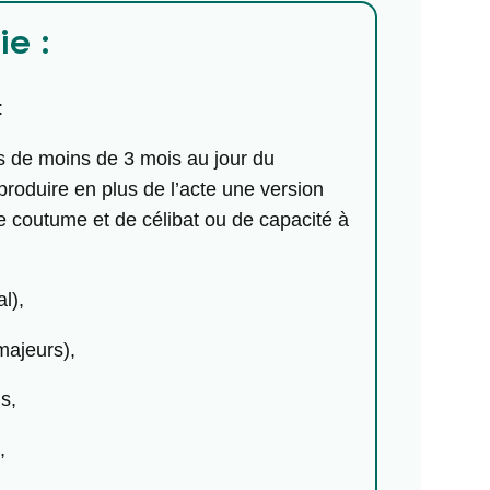
e :
:
és de moins de 3 mois au jour du
produire en plus de l’acte une version
de coutume et de célibat ou de capacité à
l),
majeurs),
s,
,