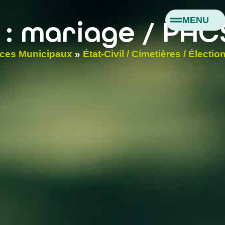
MENU
 : mariage / PAC
ices Municipaux
»
État-Civil / Cimetières / Électio