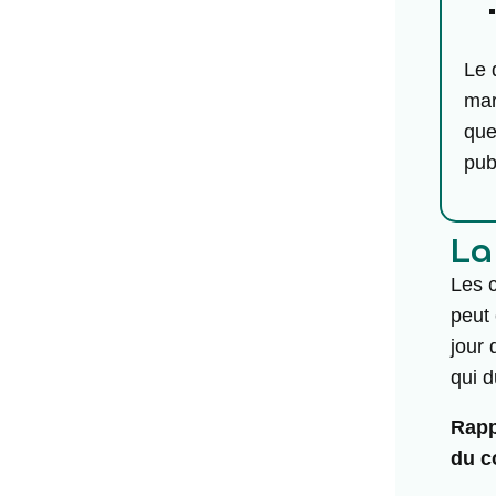
Le 
mar
que
pub
La
Les c
peut 
jour 
qui d
Rapp
du c