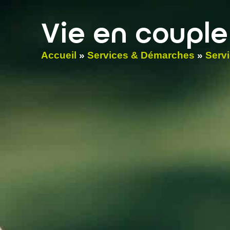
contenu
principal
Vie en couple
Accueil
»
Services & Démarches
»
Serv