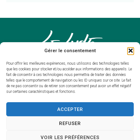
Gérer le consentement
Pour offrir les meilleures expériences, nous utilisons des technologies telles
que les cookies pour stocker et/ou accéder aux informations des appareils. Le
fait de consentir à ces technologies nous permettra de traiter des données
telles que le comportement de navigation ou les ID uniques sur ce site. Le fait
de ne pas consentir ou de retirer son consentement peut avoir un effet négatif
sur certaines caractéristiques et fonctions.
Mairie du
Lude
ACCEPTER
Mairie,
REFUSER
Place François de Nicolaÿ
72800 – LE LUDE
VOIR LES PRÉFÉRENCES