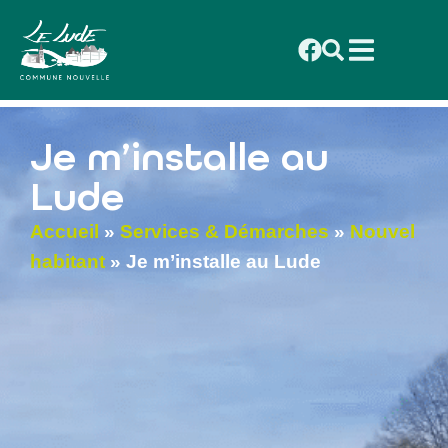
contenu
principal
Je m’installe au
Lude
Accueil
»
Services & Démarches
»
Nouvel
habitant
»
Je m’installe au Lude