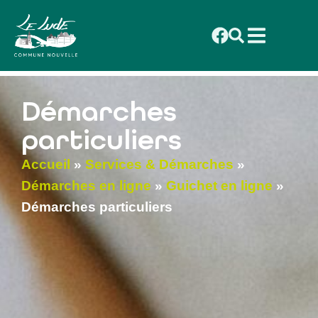
contenu
principal
Démarches
particuliers
Accueil
»
Services & Démarches
»
Démarches en ligne
»
Guichet en ligne
»
Démarches particuliers