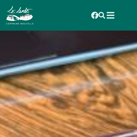
contenu
Accueil
»
Services & Démarches
»
Démarches
principal
en ligne
»
Guichet en ligne