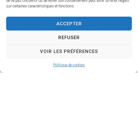
de ne pas consentir ou de retirer son consentement peut avoir un effet négatif
sur certaines caractéristiques et fonctions.
ACCEPTER
REFUSER
VOIR LES PRÉFÉRENCES
Politique de cookies
Démarches associations