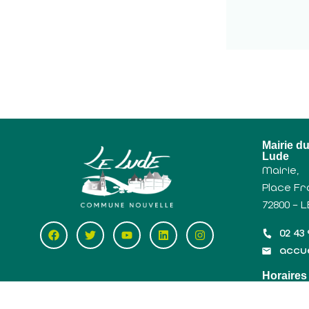
Mairie d
Lude
Mairie,
Place Fr
72800 – 
02 43 
accue
Horaires
Lundi, 
14h30 – 