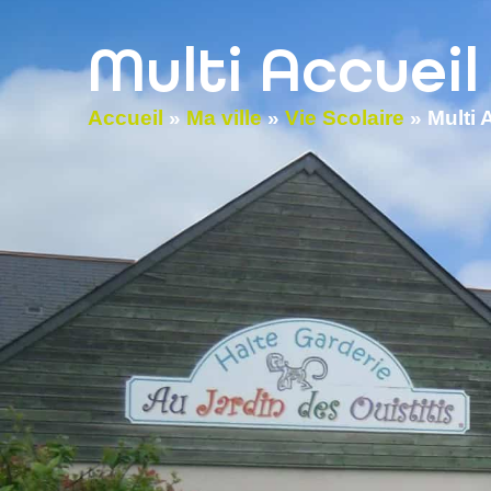
contenu
principal
Multi Accueil 
Accueil
»
Ma ville
»
Vie Scolaire
»
Multi 