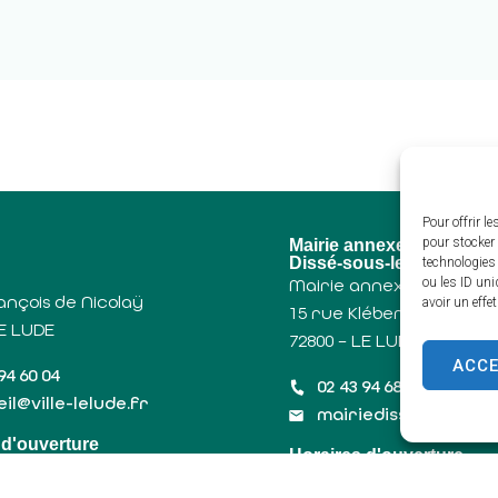
Pour offrir l
u
pour stocker 
Mairie annexe de
Dissé-sous-le-Lude
technologies
ou les ID uni
Mairie annexe,
ançois de Nicolaÿ
avoir un effe
15 rue Klébert Vaudron
LE LUDE
72800 – LE LUDE
ACC
94 60 04
02 43 94 68 04
il@ville-lelude.fr
mairiedisse@ville-le
 d'ouverture
Horaires d'ouverture
Mercredi
Lundi :
17h30