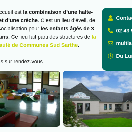
ccueil est
la combinaison d’une halte-
Conta
et d’une crèche
. C’est un lieu d’éveil, de
socialisation pour
les enfants âgés de 3
02 43 
 ans
. Ce lieu fait parti des structures de
la
multi
uté de Communes Sud Sarthe
.
Du Lun
ons sur rendez-vous