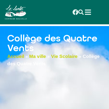
contenu
principal
Collège des Quatre
Vents
Accueil
»
Ma ville
»
Vie Scolaire
»
Collège
des Quatre Vents