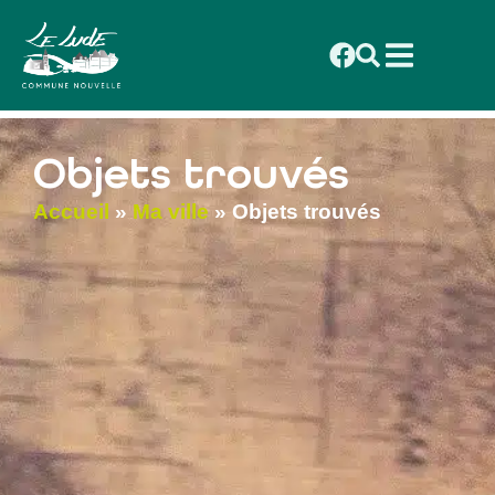
contenu
principal
Objets trouvés
Accueil
»
Ma ville
»
Objets trouvés