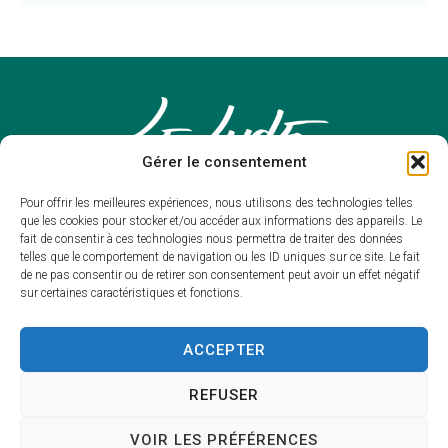
Gérer le consentement
Pour offrir les meilleures expériences, nous utilisons des technologies telles
que les cookies pour stocker et/ou accéder aux informations des appareils. Le
fait de consentir à ces technologies nous permettra de traiter des données
telles que le comportement de navigation ou les ID uniques sur ce site. Le fait
de ne pas consentir ou de retirer son consentement peut avoir un effet négatif
sur certaines caractéristiques et fonctions.
Mairie du
Lude
ACCEPTER
Mairie,
REFUSER
Place François de Nicolaÿ
72800 – LE LUDE
VOIR LES PRÉFÉRENCES