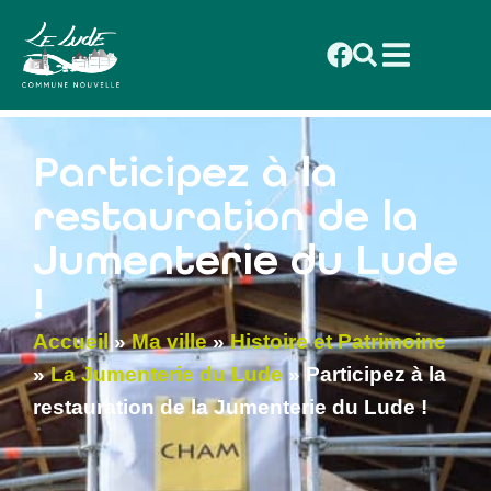
contenu
principal
Participez à la
restauration de la
Jumenterie du Lude
!
Accueil
»
Ma ville
»
Histoire et Patrimoine
»
La Jumenterie du Lude
»
Participez à la
restauration de la Jumenterie du Lude !