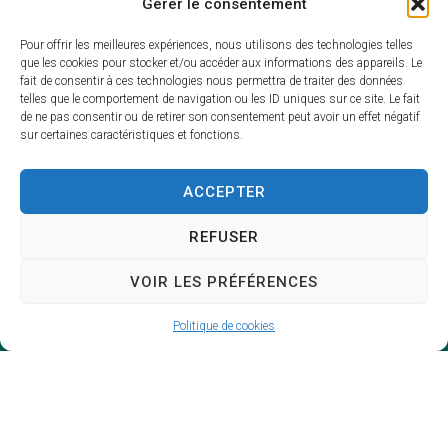
Gérer le consentement
Pour offrir les meilleures expériences, nous utilisons des technologies telles
que les cookies pour stocker et/ou accéder aux informations des appareils. Le
fait de consentir à ces technologies nous permettra de traiter des données
telles que le comportement de navigation ou les ID uniques sur ce site. Le fait
de ne pas consentir ou de retirer son consentement peut avoir un effet négatif
sur certaines caractéristiques et fonctions.
ACCEPTER
REFUSER
VOIR LES PRÉFÉRENCES
Politique de cookies
Mairie du
Lude
Mairie,
Place François de Nicolaÿ
72800 – LE LUDE