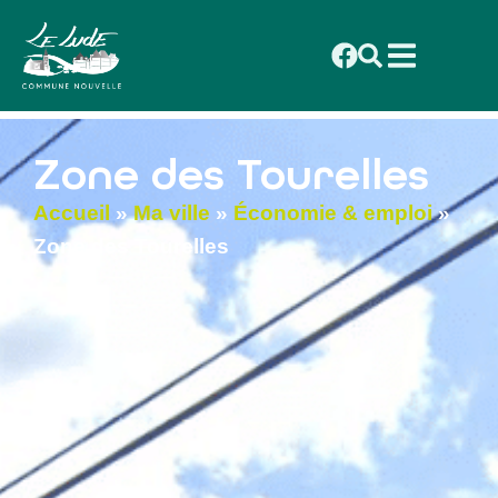
contenu
principal
Zone des Tourelles
Accueil
»
Ma ville
»
Économie & emploi
»
Zone des Tourelles