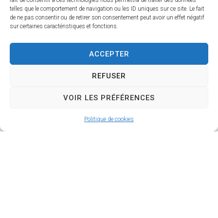
fait de consentir à ces technologies nous permettra de traiter des données
telles que le comportement de navigation ou les ID uniques sur ce site. Le fait
de ne pas consentir ou de retirer son consentement peut avoir un effet négatif
Contact
sur certaines caractéristiques et fonctions.
Agence départementale de
développement économique et
ACCEPTER
touristique de la Sarthe
REFUSER
ZA de Monthéard, 31 rue Edgar
VOIR LES PRÉFÉRENCES
Brandt, 72000 Le Mans
Politique de cookies
02 72 881 881
02 72 881 879
Visiter le site de Sarthe
Thourisme