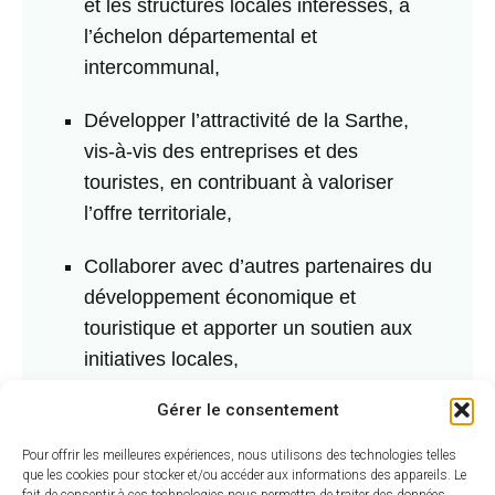
et les structures locales intéressés, à
l’échelon départemental et
intercommunal,
Développer l’attractivité de la Sarthe,
vis-à-vis des entreprises et des
touristes, en contribuant à valoriser
l’offre territoriale,
Collaborer avec d’autres partenaires du
développement économique et
touristique et apporter un soutien aux
initiatives locales,
Gérer le consentement
Assurer la connaissance du territoire en
matière de développement économique
Pour offrir les meilleures expériences, nous utilisons des technologies telles
et touristique.
que les cookies pour stocker et/ou accéder aux informations des appareils. Le