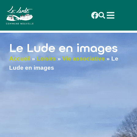
contenu
principal
Le Lude en images
Accueil
»
Loisirs
»
Vie associative
»
Le
Lude en images