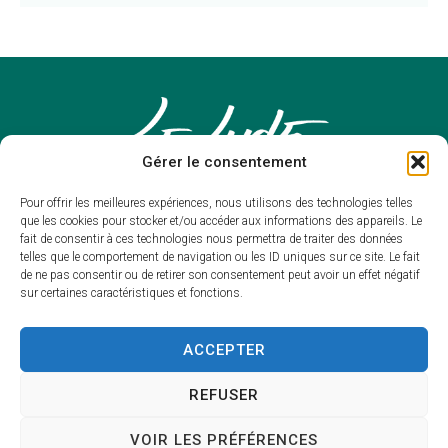
Gérer le consentement
Pour offrir les meilleures expériences, nous utilisons des technologies telles
que les cookies pour stocker et/ou accéder aux informations des appareils. Le
fait de consentir à ces technologies nous permettra de traiter des données
telles que le comportement de navigation ou les ID uniques sur ce site. Le fait
de ne pas consentir ou de retirer son consentement peut avoir un effet négatif
sur certaines caractéristiques et fonctions.
Mairie du
Lude
ACCEPTER
Mairie,
REFUSER
Place François de Nicolaÿ
72800 – LE LUDE
VOIR LES PRÉFÉRENCES