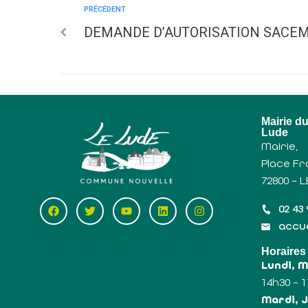
PRÉCÉDENT
DEMANDE D’AUTORISATION SACE
Mairie d
Lude
Mairie,
Place Fr
72800 – 
02 43 
accue
Horaires
Lundi, 
14h30 – 
Mardi, J