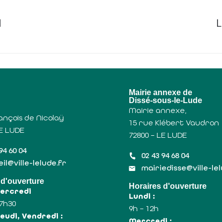
M
L
u
Mairie annexe de
Dissé-sous-le-Lude
Mairie annexe,
ançois de Nicolaÿ
15 rue Klébert Vaudron
LE LUDE
72800 – LE LUDE
94 60 04
02 43 94 68 04
il@ville-lelude.fr
mairiedisse@ville-le
 d'ouverture
Horaires d'ouverture
Mercredi
Lundi :
17h30
9h – 12h
eudi, Vendredi :
Mercredi :