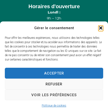
Horaires d'ouverture
Lundi :
9h – 12h
Mercredi :
Gérer le consentement
9h – 12h
Samedi :
Pour offrir les meilleures expériences, nous utilisons des technologies telles
9h – 12h (Uniquement le 1er samedi du mois)
que les cookies pour stocker et/ou accéder aux informations des appareils. Le
fait de consentir à ces technologies nous permettra de traiter des données
telles que le comportement de navigation ou les ID uniques sur ce site. Le fait
de ne pas consentir ou de retirer son consentement peut avoir un effet négatif
Accessibilité
sur certaines caractéristiques et fonctions.
Plan du site
Mentions légales
Confidentialité
ACCEPTER
Propulsé par Utopia
(sites internet de
collectivités & GRC/GRU)
REFUSER
VOIR LES PRÉFÉRENCES
Politique de cookies