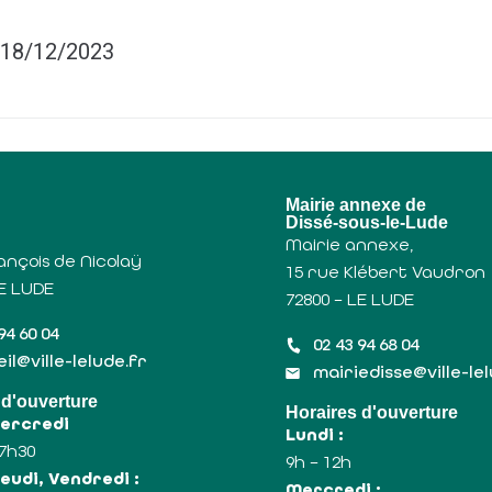
u 18/12/2023
u
Mairie annexe de
Dissé-sous-le-Lude
Mairie annexe,
ançois de Nicolaÿ
15 rue Klébert Vaudron
LE LUDE
72800 – LE LUDE
94 60 04
02 43 94 68 04
il@ville-lelude.fr
mairiedisse@ville-le
 d'ouverture
Horaires d'ouverture
Mercredi
Lundi :
17h30
9h – 12h
eudi, Vendredi :
Mercredi :