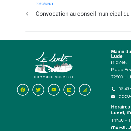
PRÉCÉDENT
Convocation au conseil municipal d
Mairie d
Lude
Mairie,
Place Fr
72800 – 
02 43 
accue
Horaires
Lundi, 
14h30 – 
Mardi, J