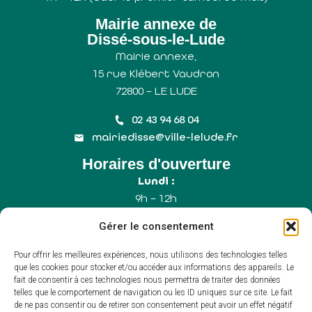
Mairie annexe de
Dissé-sous-le-Lude
Mairie annexe,
15 rue Klébert Vaudron
72800 – LE LUDE
02 43 94 68 04
mairiedisse@ville-lelude.fr
Horaires d'ouverture
Lundi :
9h – 12h
Mercredi :
Gérer le consentement
9h – 12h
Samedi :
Pour offrir les meilleures expériences, nous utilisons des technologies telles
9h – 12h (Uniquement le 1er samedi du mois)
que les cookies pour stocker et/ou accéder aux informations des appareils. Le
fait de consentir à ces technologies nous permettra de traiter des données
telles que le comportement de navigation ou les ID uniques sur ce site. Le fait
de ne pas consentir ou de retirer son consentement peut avoir un effet négatif