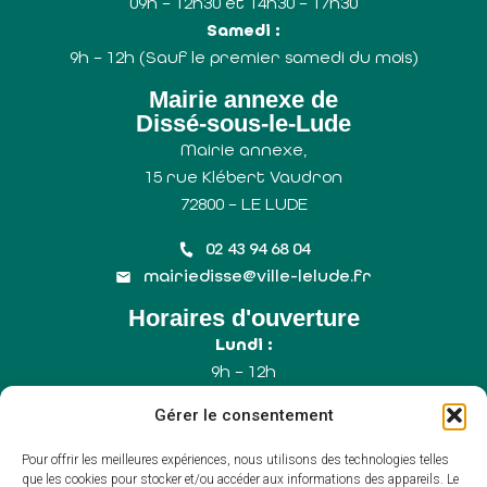
09h – 12h30 et 14h30 – 17h30
Samedi :
9h – 12h (Sauf le premier samedi du mois)
Mairie annexe de
Dissé-sous-le-Lude
Mairie annexe,
15 rue Klébert Vaudron
72800 – LE LUDE
02 43 94 68 04
mairiedisse@ville-lelude.fr
Horaires d'ouverture
Lundi :
9h – 12h
Mercredi :
Gérer le consentement
9h – 12h
Samedi :
Pour offrir les meilleures expériences, nous utilisons des technologies telles
9h – 12h (Uniquement le 1er samedi du mois)
que les cookies pour stocker et/ou accéder aux informations des appareils. Le