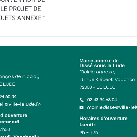
 LE PROJET DE
EUETS ANNEXE 1
u
Mairie annexe de
Dissé-sous-le-Lude
Mairie annexe,
ançois de Nicolaÿ
15 rue Klébert Vaudron
LE LUDE
72800 – LE LUDE
94 60 04
02 43 94 68 04
il@ville-lelude.fr
mairiedisse@ville-le
 d'ouverture
Horaires d'ouverture
Mercredi
Lundi :
17h30
9h – 12h
eudi, Vendredi :