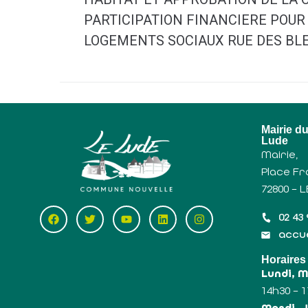
PARTICIPATION FINANCIERE POUR
LOGEMENTS SOCIAUX RUE DES BL
Mairie d
Lude
Mairie,
Place Fr
72800 – 
02 43 
accue
Horaires
Lundi, 
14h30 – 
Mardi, J