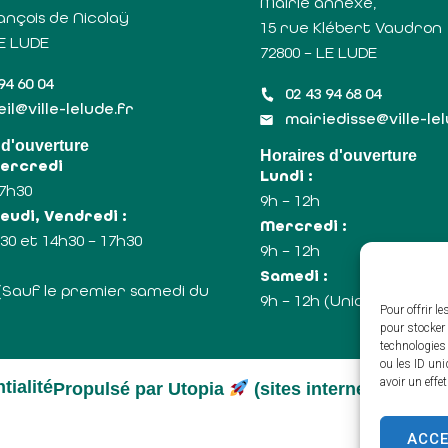
Mairie annexe,
ançois de Nicolaÿ
15 rue Klébert Vaudron
LE LUDE
72800 – LE LUDE
94 60 04
02 43 94 68 04
il@ville-lelude.fr
mairiedisse@ville-le
 d'ouverture
Horaires d'ouverture
Mercredi
Lundi :
17h30
9h – 12h
eudi, Vendredi :
Mercredi :
30 et 14h30 – 17h30
9h – 12h
:
Samedi :
 (Sauf le premier samedi du
9h – 12h (Uniquement le
Pour offrir l
pour stocker 
technologies
ou les ID uni
avoir un effe
tialité
Propulsé par Utopia
(sites internet de coll
ACC