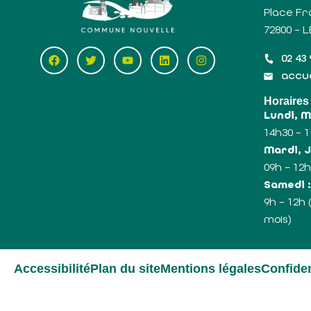
Place Fr
72800 – 
02 43 
accue
Horaires
Lundi, 
14h30 – 
Mardi, J
09h – 12h
Samedi 
9h – 12h
mois)
Accessibilité
Plan du site
Mentions légales
Confiden