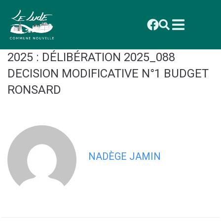
contenu
Commune Nouvelle du Lude
principal
CONSEIL MUNICIPAL DU 27 OCTOBRE
2025 : DÉLIBÉRATION 2025_088
DECISION MODIFICATIVE N°1 BUDGET
RONSARD
NADÈGE JAMIN