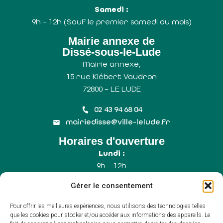
Samedi :
9h – 12h (Sauf le premier samedi du mois)
Mairie annexe de
Dissé-sous-le-Lude
Mairie annexe,
15 rue Klébert Vaudron
72800 – LE LUDE
02 43 94 68 04
mairiedisse@ville-lelude.fr
Horaires d'ouverture
Lundi :
9h – 12h
Mercredi :
Gérer le consentement
9h – 12h
Samedi :
Pour offrir les meilleures expériences, nous utilisons des technologies telles
9h – 12h (Uniquement le 1er samedi du mois)
que les cookies pour stocker et/ou accéder aux informations des appareils. Le