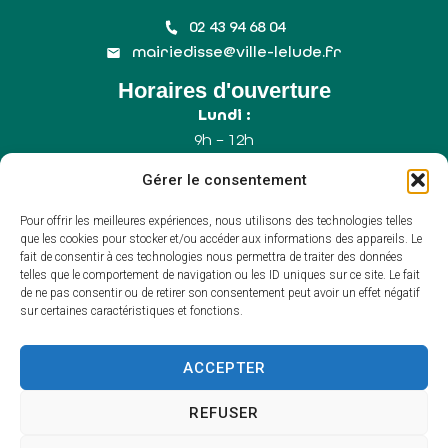
02 43 94 68 04
mairiedisse@ville-lelude.fr
Horaires d'ouverture
Lundi :
9h – 12h
Mercredi :
Gérer le consentement
9h – 12h
Samedi :
Pour offrir les meilleures expériences, nous utilisons des technologies telles
9h – 12h (Uniquement le 1er samedi du mois)
que les cookies pour stocker et/ou accéder aux informations des appareils. Le
fait de consentir à ces technologies nous permettra de traiter des données
telles que le comportement de navigation ou les ID uniques sur ce site. Le fait
de ne pas consentir ou de retirer son consentement peut avoir un effet négatif
Accessibilité
sur certaines caractéristiques et fonctions.
Plan du site
Mentions légales
Confidentialité
ACCEPTER
Propulsé par Utopia
(sites internet de
collectivités & GRC/GRU)
REFUSER