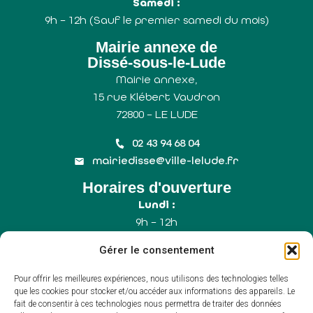
Samedi :
9h – 12h (Sauf le premier samedi du mois)
Mairie annexe de
Dissé-sous-le-Lude
Mairie annexe,
15 rue Klébert Vaudron
72800 – LE LUDE
02 43 94 68 04
mairiedisse@ville-lelude.fr
Horaires d'ouverture
Lundi :
9h – 12h
Mercredi :
Gérer le consentement
9h – 12h
Samedi :
Pour offrir les meilleures expériences, nous utilisons des technologies telles
9h – 12h (Uniquement le 1er samedi du mois)
que les cookies pour stocker et/ou accéder aux informations des appareils. Le
fait de consentir à ces technologies nous permettra de traiter des données