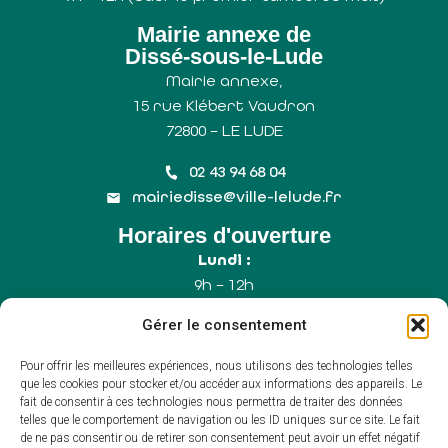
Mairie annexe de
Dissé-sous-le-Lude
Mairie annexe,
15 rue Klébert Vaudron
72800 – LE LUDE
02 43 94 68 04
mairiedisse@ville-lelude.fr
Horaires d'ouverture
Lundi :
9h – 12h
Mercredi :
Gérer le consentement
9h – 12h
Samedi :
Pour offrir les meilleures expériences, nous utilisons des technologies telles
9h – 12h (Uniquement le 1er samedi du mois)
que les cookies pour stocker et/ou accéder aux informations des appareils. Le
fait de consentir à ces technologies nous permettra de traiter des données
telles que le comportement de navigation ou les ID uniques sur ce site. Le fait
de ne pas consentir ou de retirer son consentement peut avoir un effet négatif