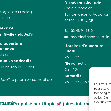
Dissé-sous-le-Lude
Mairie annexe,
ançois de Nicolaÿ
15 rue Klébert Vaudron
LE LUDE
72800 – LE LUDE
94 60 04
02 43 94 68 04
il@ville-lelude.fr
mairiedisse@ville-le
 d'ouverture
Horaires d'ouverture
Mercredi
Lundi :
17h30
9h – 12h
eudi, Vendredi :
Mercredi :
30 et 14h30 – 17h30
9h – 12h
:
Samedi :
 (Sauf le premier samedi du
9h – 12h (Uniquement le
Pour offrir l
pour stocker 
technologies
ou les ID uni
avoir un effe
tialité
Propulsé par Utopia
(sites internet de coll