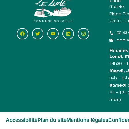
Lude
Mairie,
Place Fr
72800 – 
02 43 
accue
Horaires
Lundi, 
14h30 – 
Mardi, J
09h – 12h
Samedi 
9h – 12h
mois)
Accessibilité
Plan du site
Mentions légales
Confiden