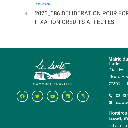
PRÉCÉDENT
2026_086 DELIBERATION POUR FO
FIXATION CREDITS AFFECTES
Mairie d
Lude
Mairie,
Place Fr
72800 – 
02 43 
accue
Horaires
Lundi, 
14h30 – 