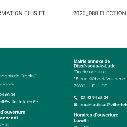
RMATION ELUS ET
2026_088 ELECTIO
u
Mairie annexe de
Dissé-sous-le-Lude
Mairie annexe,
ançois de Nicolaÿ
15 rue Klébert Vaudron
LE LUDE
72800 – LE LUDE
94 60 04
02 43 94 68 04
il@ville-lelude.fr
mairiedisse@ville-le
 d'ouverture
Horaires d'ouverture
Mercredi
Lundi :
17h30