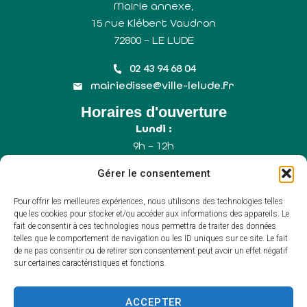
Mairie annexe,
15 rue Klébert Vaudron
72800 – LE LUDE
02 43 94 68 04
mairiedisse@ville-lelude.fr
Horaires d'ouverture
Lundi :
9h – 12h
Mercredi :
Gérer le consentement
9h – 12h
Samedi :
Pour offrir les meilleures expériences, nous utilisons des technologies telles
9h – 12h (Uniquement le 1er samedi du mois)
que les cookies pour stocker et/ou accéder aux informations des appareils. Le
fait de consentir à ces technologies nous permettra de traiter des données
telles que le comportement de navigation ou les ID uniques sur ce site. Le fait
de ne pas consentir ou de retirer son consentement peut avoir un effet négatif
Accessibilité
sur certaines caractéristiques et fonctions.
Plan du site
Mentions légales
Confidentialité
ACCEPTER