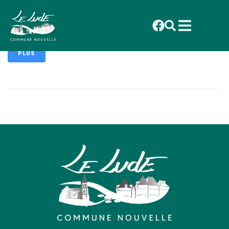
contenu
principal
Ets Taffary
PLUS