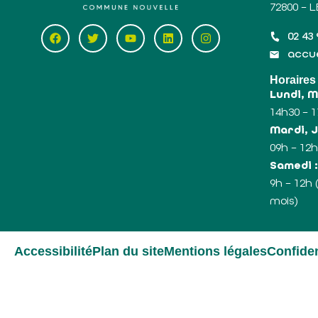
72800 – 
02 43 
accue
Horaires
Lundi, 
14h30 – 
Mardi, J
09h – 12h
Samedi 
9h – 12h
mois)
Accessibilité
Plan du site
Mentions légales
Confiden