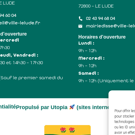
LE LUDE
72800 – LE LUDE
94 60 04
02 43 94 68 04
il@ville-lelude.fr
mairiedisse@ville-le
 d'ouverture
Horaires d'ouverture
Mercredi
Lundi :
17h30
9h – 12h
eudi, Vendredi :
Mercredi :
30 et 14h30 – 17h30
9h – 12h
:
Samedi :
 (Sauf le premier samedi du
9h – 12h (Uniquement le
tialité
Propulsé par Utopia
(sites internet de coll
Pour offrir l
pour stocker 
technologies
ou les ID uni
avoir un effe