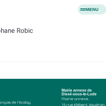
MENU
phane Robic
u
Mairie annexe de
Dissé-sous-le-Lude
Mairie annexe,
ançois de Nicolaÿ
15 rue Klébert Vaudron