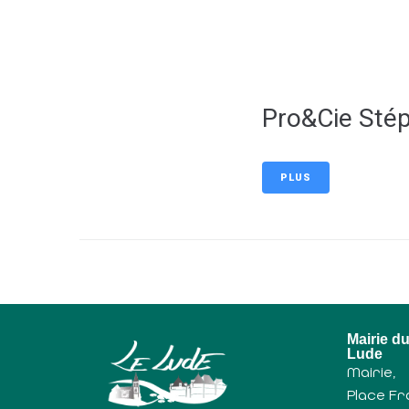
contenu
principal
Pro&Cie Sté
PLUS
Mairie d
Lude
Mairie,
Place Fr