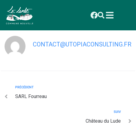
contenu
principal
Zeppelin fabrication de bateaux
CONTACT@UTOPIACONSULTING.FR
PRÉCÉDENT
SARL Fourreau
SUIV
Château du Lude