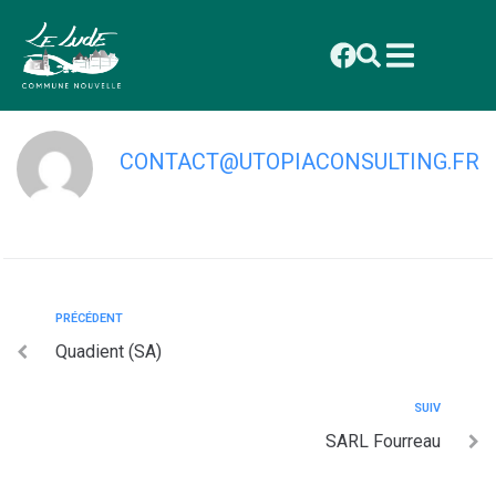
contenu
principal
S . L . D . (Ste Ludoise de Distribution)
CONTACT@UTOPIACONSULTING.FR
PRÉCÉDENT
Quadient (SA)
SUIV
SARL Fourreau