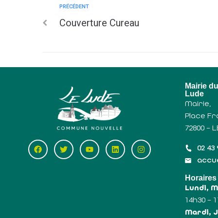
PRÉCÉDENT
Couverture Cureau
Mairie d
Lude
Mairie,
Place Fr
72800 – 
02 43 
accue
Horaires
Lundi, 
14h30 – 
Mardi, J