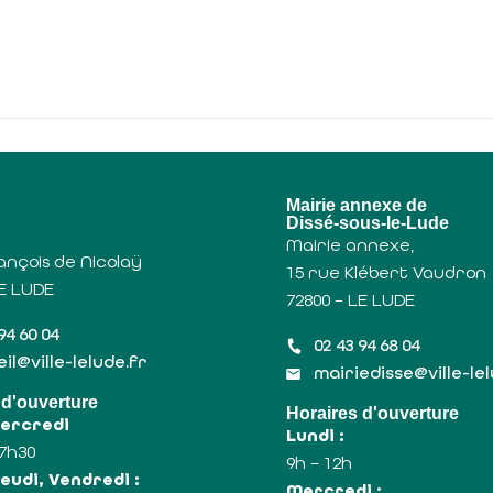
u
Mairie annexe de
Dissé-sous-le-Lude
Mairie annexe,
ançois de Nicolaÿ
15 rue Klébert Vaudron
LE LUDE
72800 – LE LUDE
94 60 04
02 43 94 68 04
il@ville-lelude.fr
mairiedisse@ville-le
 d'ouverture
Horaires d'ouverture
Mercredi
Lundi :
17h30
9h – 12h
eudi, Vendredi :
Mercredi :