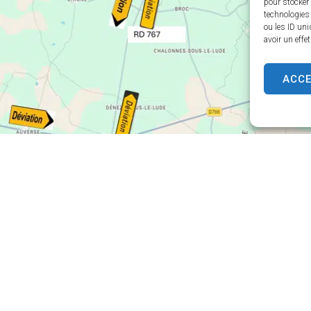
pour stocker 
technologies
ou les ID uni
avoir un effe
ACC
u
Mairie annexe de
Dissé-sous-le-Lude
Mairie annexe,
ançois de Nicolaÿ
15 rue Klébert Vaudron