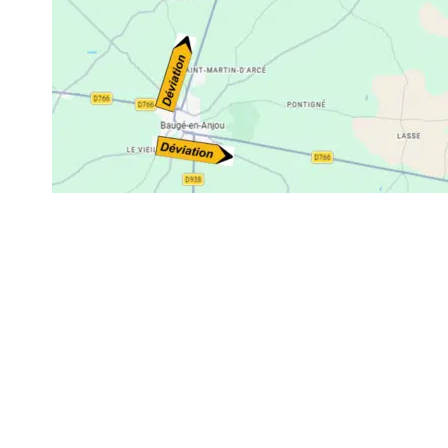
Mairie d
Lude
Mairie,
Place Fr