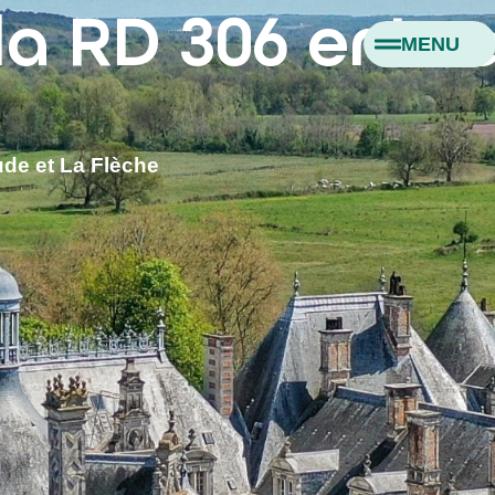
la RD 306 entr
MENU
ude et La Flèche