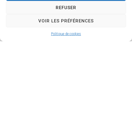
LIEU DIT LE FOUR
REFUSER
VOIR LES PRÉFÉRENCES
Mercredi 15 juillet entre 9H et 16H
Politique de cookies
1289, 1297, 1451, 1414, 1456 RUE DE
RAILLON
LIEU DIT CAVE ET FORT
LIEU DIT LA PETITE CAVE
LIEU DIT LES MOUSSEAUX
LIEU DIT LA GRANDE MAISON
LIEU DIT LES HARDONNIERES
LIEU DIT VOLANDAR
Jeudi 16 juillet entre 9H et 16H
LIEU DIT LE GRAVIER