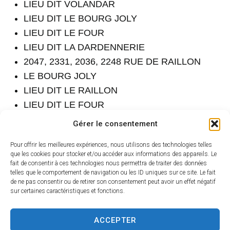
LIEU DIT VOLANDAR
LIEU DIT LE BOURG JOLY
LIEU DIT LE FOUR
LIEU DIT LA DARDENNERIE
2047, 2331, 2036, 2248 RUE DE RAILLON
LE BOURG JOLY
LIEU DIT LE RAILLON
LIEU DIT LE FOUR
Gérer le consentement
Mercredi 8 juillet entre 9H et 16H
Pour offrir les meilleures expériences, nous utilisons des technologies telles
que les cookies pour stocker et/ou accéder aux informations des appareils. Le
LIEU DIT LE BOURG JOLY
fait de consentir à ces technologies nous permettra de traiter des données
LE FOUR
telles que le comportement de navigation ou les ID uniques sur ce site. Le fait
de ne pas consentir ou de retirer son consentement peut avoir un effet négatif
LIEU DIT LA DARDENNERIE
sur certaines caractéristiques et fonctions.
2047, 2331, 2036, 2248 RUE DE RAILLON
LE BOURG JOLY
ACCEPTER
LIEU DIT LE RAILLON