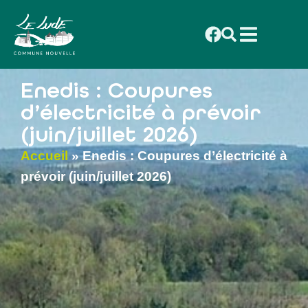
contenu
principal
Enedis : Coupures
d’électricité à prévoir
(juin/juillet 2026)
Accueil
»
Enedis : Coupures d’électricité à
prévoir (juin/juillet 2026)