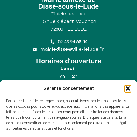
Dissé-sous-le-Lude
Mairie annexe,
15 rue Klébert Vaudron
72800 – LE LUDE
02 43 94 68 04
mairiedisse@ville-lelude.fr
Horaires d'ouverture
Lundi :
9h – 12h
Mercredi :
Gérer le consentement
9h – 12h
Samedi :
Pour offrir les meilleures expériences, nous utilisons des technologies telles
9h – 12h (Uniquement le 1er samedi du mois)
que les cookies pour stocker et/ou accéder aux informations des appareils. Le
fait de consentir à ces technologies nous permettra de traiter des données
telles que le comportement de navigation ou les ID uniques sur ce site. Le fait
de ne pas consentir ou de retirer son consentement peut avoir un effet négatif
Accessibilité
sur certaines caractéristiques et fonctions.
Plan du site