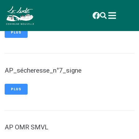
contenu
principal
CP_Secheresse_n°7
PLUS
AP_sécheresse_n°7_signe
PLUS
AP OMR SMVL