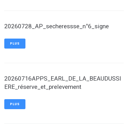
20260728_AP_secheressse_n°6_signe
PLUS
20260716APPS_EARL_DE_LA_BEAUDUSSI
ERE_réserve_et_prelevement
PLUS