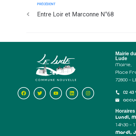
PRÉCÉDENT
Entre Loir et Marconne N°68
Mairie d
Lude
Mairie,
Place Fr
72800 – 
02 43 
accue
Horaires
Lundi, 
14h30 – 
Mardi, J