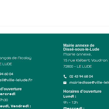
u
Mairie annexe de
Dissé-sous-le-Lude
Mairie annexe,
ançois de Nicolaÿ
15 rue Klébert Vaudron
LE LUDE
72800 – LE LUDE
94 60 04
02 43 94 68 04
il@ville-lelude.fr
mairiedisse@ville-le
 d'ouverture
Horaires d'ouverture
Mercredi
Lundi :
17h30
9h – 12h
eudi, Vendredi :
Mercredi :