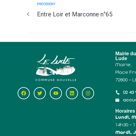
PRÉCÉDENT
Entre Loir et Marconne n°65
Mairie d
Lude
Mairie,
Place Fr
72800 – 
02 43 
accue
Horaires
Lundi, 
14h30 – 
Mardi, J