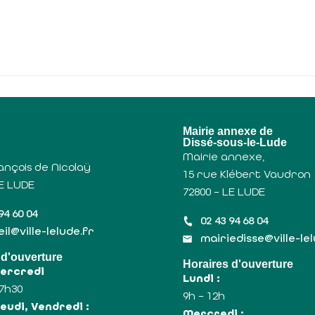
u
Mairie annexe de
Dissé-sous-le-Lude
Mairie annexe,
ançois de Nicolaÿ
15 rue Klébert Vaudron
LE LUDE
72800 – LE LUDE
94 60 04
02 43 94 68 04
il@ville-lelude.fr
mairiedisse@ville-le
 d'ouverture
Horaires d'ouverture
Mercredi
Lundi :
17h30
9h – 12h
eudi, Vendredi :
Mercredi :